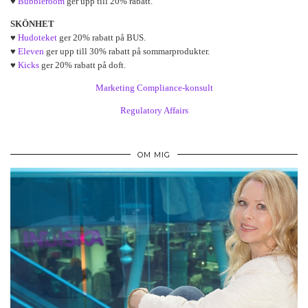
♥
Bubbleroom
ger upp till 20% rabatt.
SKÖNHET
♥
Hudoteket
ger 20% rabatt på BUS.
♥
Eleven
ger upp till 30% rabatt på sommarprodukter.
♥
Kicks
ger 20% rabatt på doft.
Marketing Compliance-konsult
Regulatory Affairs
OM MIG