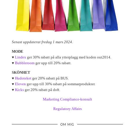
Senast uppdaterat fredag 1 mars 2024.
MODE
♥
Lindex
ger 30% rabatt på alla ytterplagg med koden out2014.
♥
Bubbleroom
ger upp till 20% rabatt.
SKÖNHET
♥
Hudoteket
ger 20% rabatt på BUS.
♥
Eleven
ger upp till 30% rabatt på sommarprodukter.
♥
Kicks
ger 20% rabatt på doft.
Marketing Compliance-konsult
Regulatory Affairs
OM MIG