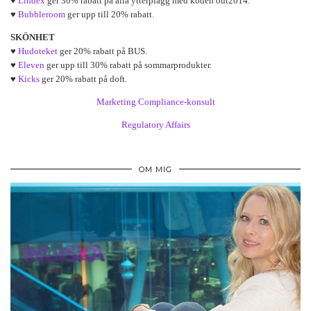
♥
Lindex
ger 30% rabatt på alla ytterplagg med koden out2014.
♥
Bubbleroom
ger upp till 20% rabatt.
SKÖNHET
♥
Hudoteket
ger 20% rabatt på BUS.
♥
Eleven
ger upp till 30% rabatt på sommarprodukter.
♥
Kicks
ger 20% rabatt på doft.
Marketing Compliance-konsult
Regulatory Affairs
OM MIG