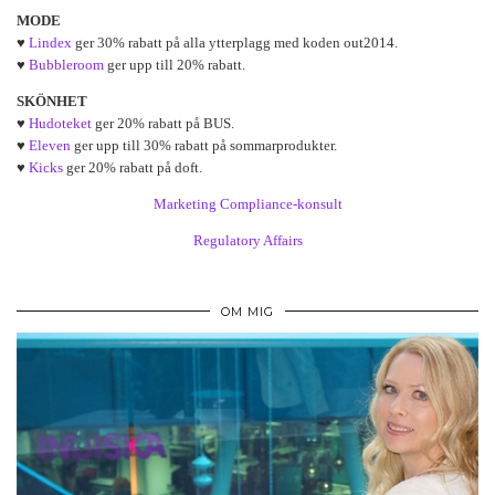
MODE
♥
Lindex
ger 30% rabatt på alla ytterplagg med koden out2014.
♥
Bubbleroom
ger upp till 20% rabatt.
SKÖNHET
♥
Hudoteket
ger 20% rabatt på BUS.
♥
Eleven
ger upp till 30% rabatt på sommarprodukter.
♥
Kicks
ger 20% rabatt på doft.
Marketing Compliance-konsult
Regulatory Affairs
OM MIG