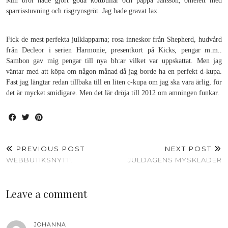
Min bror hade gjort goda köttbullar och pappa Jansson, omelett med
sparrisstuvning och risgrynsgröt. Jag hade gravat lax.
Fick de mest perfekta julklapparna; rosa inneskor från Shepherd, hudvård
från Decleor i serien Harmonie, presentkort på Kicks, pengar m.m..
Sambon gav mig pengar till nya bh:ar vilket var uppskattat. Men jag
väntar med att köpa om någon månad då jag borde ha en perfekt d-kupa.
Fast jag längtar redan tillbaka till en liten c-kupa om jag ska vara ärlig, för
det är mycket smidigare. Men det lär dröja till 2012 om amningen funkar.
PREVIOUS POST
NEXT POST
WEBBUTIKSNYTT!
JULDAGENS MYSKLÄDER
Leave a comment
JOHANNA