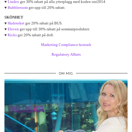
♥
Lindex
ger 30% rabatt på alla ytterplagg med koden out2014.
♥
Bubbleroom
ger upp till 20% rabatt.
SKÖNHET
♥
Hudoteket
ger 20% rabatt på BUS.
♥
Eleven
ger upp till 30% rabatt på sommarprodukter.
♥
Kicks
ger 20% rabatt på doft.
Marketing Compliance-konsult
Regulatory Affairs
OM MIG