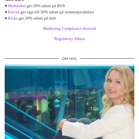
♥
Hudoteket
ger 20% rabatt på BUS.
♥
Eleven
ger upp till 30% rabatt på sommarprodukter.
♥
Kicks
ger 20% rabatt på doft.
Marketing Compliance-konsult
Regulatory Affairs
OM MIG