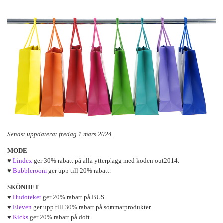
Senast uppdaterat fredag 1 mars 2024.
MODE
♥
Lindex
ger 30% rabatt på alla ytterplagg med koden out2014.
♥
Bubbleroom
ger upp till 20% rabatt.
SKÖNHET
♥
Hudoteket
ger 20% rabatt på BUS.
♥
Eleven
ger upp till 30% rabatt på sommarprodukter.
♥
Kicks
ger 20% rabatt på doft.