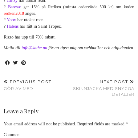
?
Glitzy
har utökat rean.
?
Baresso
ger 15% på Redken (minsta ordervärde 500 kr) om koden
redken2010
anges.
?
Yoox
har utökat rean.
?
Halens
har fått in Saint Tropez.
Rizzo har upp till 70% rabatt.
Maila till
info@kathe.nu
för att tipsa mig om webbutiker och erbjudanden.
PREVIOUS POST
NEXT POST
GÖR AV MED
SKINNJACKA MED SNYGGA
DETALJER
Leave a Reply
Your email address will not be published.
Required fields are marked
*
Comment