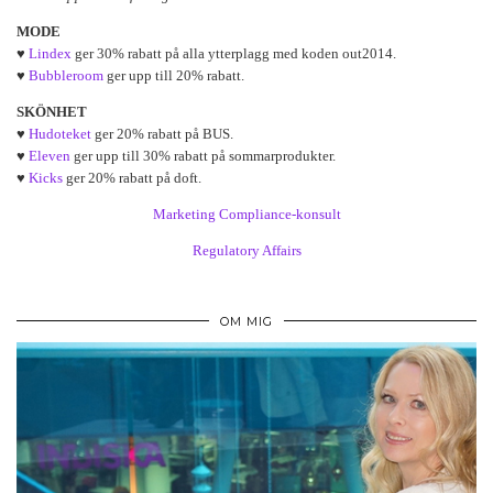
MODE
♥
Lindex
ger 30% rabatt på alla ytterplagg med koden out2014.
♥
Bubbleroom
ger upp till 20% rabatt.
SKÖNHET
♥
Hudoteket
ger 20% rabatt på BUS.
♥
Eleven
ger upp till 30% rabatt på sommarprodukter.
♥
Kicks
ger 20% rabatt på doft.
Marketing Compliance-konsult
Regulatory Affairs
OM MIG