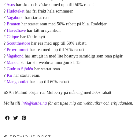
?
Asos
har sko- och väskrea med upp till 50% rabatt.
?
Hudoteket
har fri frakt hela sommaren.
?
Vagabond
har startat rean.
?
Branten
har startat rean med 50% rabatt på bl.a. Rodebjer.
?
Have2have
har fått in nya skor.
?
Chique
har fått in nytt.
?
Scoutthestore
har rea med upp till 50% rabatt.
?
Provrummet
har rea med upp till 70% rabatt.
?
Vagabond
har smugit in med lite höstnytt samtidigt som rean pågår.
?
Mandel
startar sin webbrea imorgon kl. 15.
?
Gudrun Sjödén
har startat rean.
?
Kii
har startat rean.
?
Mangooutlet
har upp till 60% rabatt.
iiSA i Malmö börjar rea Mulberry på måndag med 30% rabatt.
Maila till
info@kathe.nu
för att tipsa mig om webbutiker och erbjudanden.
PREVIOUS POST