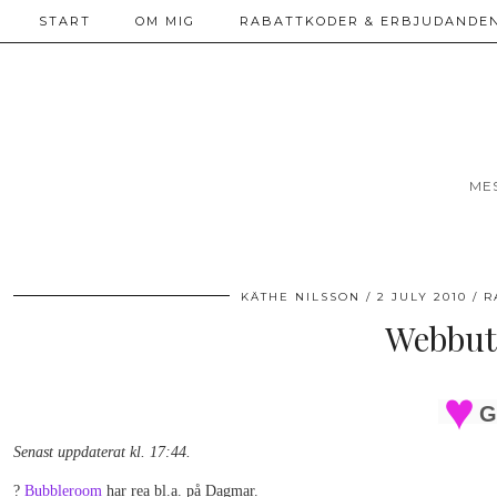
START
OM MIG
RABATTKODER & ERBJUDANDEN
ME
KÄTHE NILSSON
2 JULY 2010
R
Webbuti
G
Senast uppdaterat kl. 17:44.
?
Bubbleroom
har rea bl.a. på Dagmar.