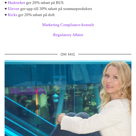
♥
Hudoteket
ger 20% rabatt på BUS.
♥
Eleven
ger upp till 30% rabatt på sommarprodukter.
♥
Kicks
ger 20% rabatt på doft.
Marketing Compliance-konsult
Regulatory Affairs
OM MIG