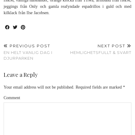
H&M, vanliga halsbandet, orange klocka från Triwa, armband från H&M,
jeggings från Only och gamla reafyndade espadrillos i guld och med
kilklack från Ilse Jacobsen.
PREVIOUS POST
NEXT POST
EN HELT VANLIG DAG I
HEMLIGHETSFULLT & SVART
DJURPARKEN
Leave a Reply
Your email address will not be published.
Required fields are marked
*
Comment