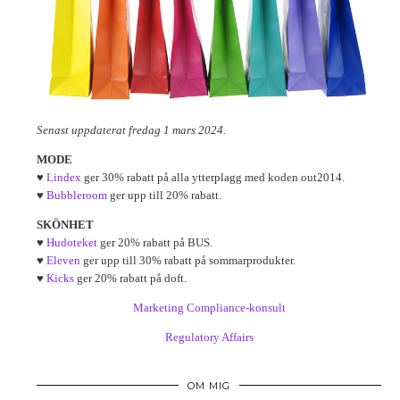
Senast uppdaterat fredag 1 mars 2024.
MODE
♥
Lindex
ger 30% rabatt på alla ytterplagg med koden out2014.
♥
Bubbleroom
ger upp till 20% rabatt.
SKÖNHET
♥
Hudoteket
ger 20% rabatt på BUS.
♥
Eleven
ger upp till 30% rabatt på sommarprodukter.
♥
Kicks
ger 20% rabatt på doft.
Marketing Compliance-konsult
Regulatory Affairs
OM MIG