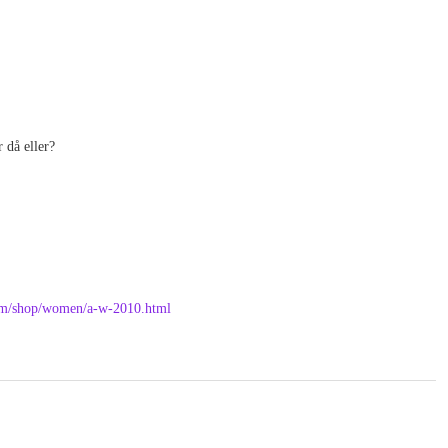
 då eller?
com/shop/women/a-w-2010.html