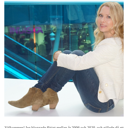
Välkommen! Jag bloggade flitigt mellan år 2006 och 2020, och gillade då att