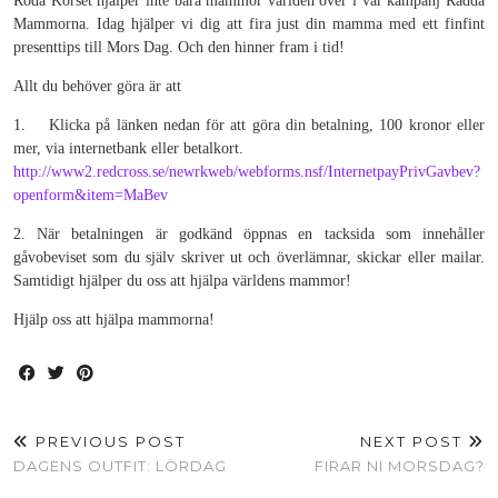
Röda Korset hjälper inte bara mammor världen över i vår kampanj Rädda
Mammorna. Idag hjälper vi dig att fira just din mamma med ett finfint
presenttips till Mors Dag. Och den hinner fram i tid!
Allt du behöver göra är att
1. Klicka på länken nedan för att göra din betalning, 100 kronor eller
mer, via internetbank eller betalkort.
http://www2.redcross.se/newrkweb/webforms.nsf/InternetpayPrivGavbev?
openform&item=MaBev
2. När betalningen är godkänd öppnas en tacksida som innehåller
gåvobeviset som du själv skriver ut och överlämnar, skickar eller mailar.
Samtidigt hjälper du oss att hjälpa världens mammor!
Hjälp oss att hjälpa mammorna!
PREVIOUS POST
NEXT POST
DAGENS OUTFIT: LÖRDAG
FIRAR NI MORSDAG?