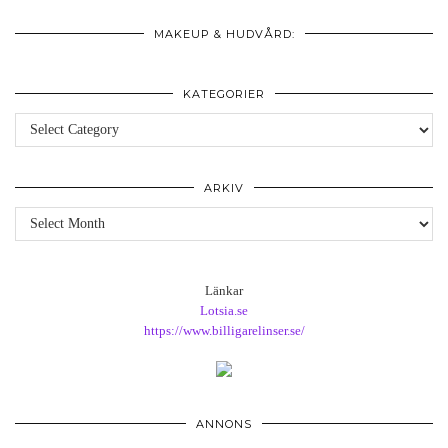
MAKEUP & HUDVÅRD:
KATEGORIER
Kategorier
ARKIV
Arkiv
Länkar
Lotsia.se
https://www.billigarelinser.se/
ANNONS