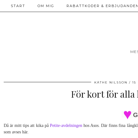
START
OM MIG
RABATTKODER & ERBJUDANDEN
ME
KÄTHE NILSSON
15
För kort för all
G
Då är mitt tips att kika på
Petite-avdelningen
hos Asos. Där finns fina långkl
som avses här.