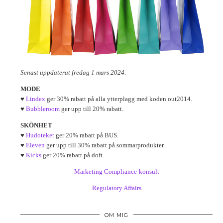
Senast uppdaterat fredag 1 mars 2024.
MODE
♥
Lindex
ger 30% rabatt på alla ytterplagg med koden out2014.
♥
Bubbleroom
ger upp till 20% rabatt.
SKÖNHET
♥
Hudoteket
ger 20% rabatt på BUS.
♥
Eleven
ger upp till 30% rabatt på sommarprodukter.
♥
Kicks
ger 20% rabatt på doft.
Marketing Compliance-konsult
Regulatory Affairs
OM MIG