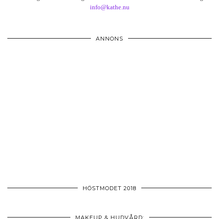
info@kathe.nu
ANNONS
HÖSTMODET 2018
MAKEUP & HUDVÅRD: