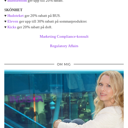
♥
Bubbleroom
ger upp till 20% rabatt.
SKÖNHET
♥
Hudoteket
ger 20% rabatt på BUS.
♥
Eleven
ger upp till 30% rabatt på sommarprodukter.
♥
Kicks
ger 20% rabatt på doft.
Marketing Compliance-konsult
Regulatory Affairs
OM MIG