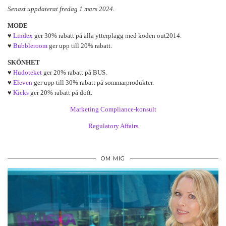
Senast uppdaterat fredag 1 mars 2024.
MODE
♥
Lindex
ger 30% rabatt på alla ytterplagg med koden out2014.
♥
Bubbleroom
ger upp till 20% rabatt.
SKÖNHET
♥
Hudoteket
ger 20% rabatt på BUS.
♥
Eleven
ger upp till 30% rabatt på sommarprodukter.
♥
Kicks
ger 20% rabatt på doft.
Marketing Compliance-konsult
Regulatory Affairs
OM MIG