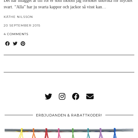
Det här inlägget är till för er som liksom jag försöker undvika för mycket
svart. “Alla” har ju svarta kappor och jackor så visst kan…
KÄTHE NILSSON
20 SEPTEMBER 2015
4 COMMENTS
ERBJUDANDEN & RABATTKODER!