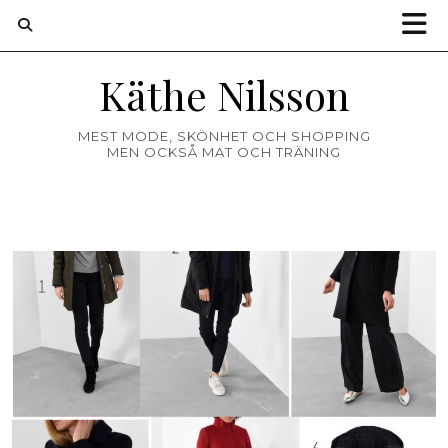
Käthe Nilsson
MEST MODE, SKÖNHET OCH SHOPPING
MEN OCKSÅ MAT OCH TRÄNING