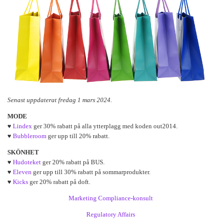
Senast uppdaterat fredag 1 mars 2024.
MODE
♥
Lindex
ger 30% rabatt på alla ytterplagg med koden out2014.
♥
Bubbleroom
ger upp till 20% rabatt.
SKÖNHET
♥
Hudoteket
ger 20% rabatt på BUS.
♥
Eleven
ger upp till 30% rabatt på sommarprodukter.
♥
Kicks
ger 20% rabatt på doft.
Marketing Compliance-konsult
Regulatory Affairs