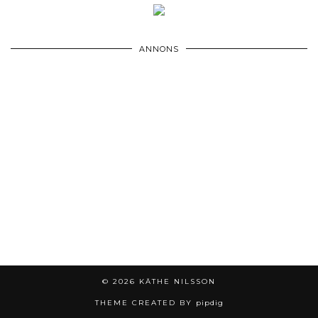
ANNONS
© 2026
KÄTHE NILSSON
THEME CREATED BY
pipdig