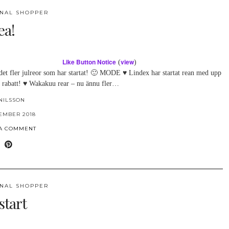
NAL SHOPPER
ea!
Like Button Notice
view
(
)
 det fler julreor som har startat! 🙂 MODE ♥ Lindex har startat rean med upp
% rabatt! ♥ Wakakuu rear – nu ännu fler…
NILSSON
EMBER 2018
 A COMMENT
NAL SHOPPER
start