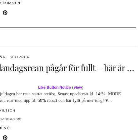
 A COMMENT
NAL SHOPPER
landagsrean pågår för fullt – här är …
Like Button Notice
view
(
)
juldagen har rean startat seriöst. Senast uppdaterat kl. 14:52. MODE
uu rear med upp till 50% rabatt och har fyllt på mer idag! ♥…
NILSSON
EMBER 2018
MENTS