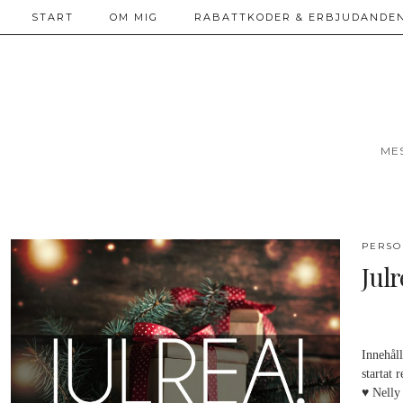
START
OM MIG
RABATTKODER & ERBJUDANDEN
ME
PERSO
Julr
Innehål
startat 
♥ Nell