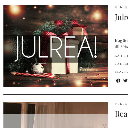
PERSO
Julr
Idag är
till 50
KÄTHE 
20 DEC
LEAVE
PERSO
Rea