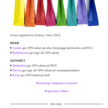
Senast uppdaterat fredag 1 mars 2024.
MODE
♥
Lindex
ger 30% rabatt på alla ytterplagg med koden out2014.
♥
Bubbleroom
ger upp till 20% rabatt.
SKÖNHET
♥
Hudoteket
ger 20% rabatt på BUS.
♥
Eleven
ger upp till 30% rabatt på sommarprodukter.
♥
Kicks
ger 20% rabatt på doft.
Marketing Compliance-konsult
Regulatory Affairs
OM MIG