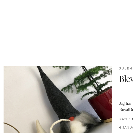
JULEN
Ble
Jag har
RoyalDes
KÄTHE 
6 JANU