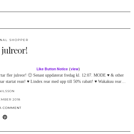
NAL SHOPPER
 julreor!
Like Button Notice
view
(
)
rtar fler julreor! 🙂 Senast uppdaterat fredag kl. 12:07. MODE ♥ & other
 har startat rean! ♥ Lindex rear med upp till 50% rabatt! ♥ Wakakuu rear…
NILSSON
EMBER 2018
 A COMMENT