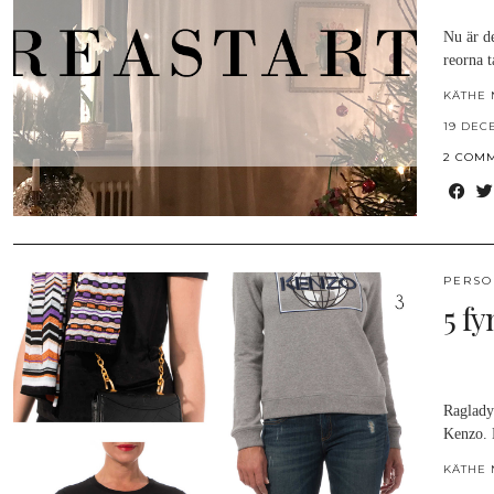
Nu är de
reorna 
KÄTHE 
19 DEC
2 COM
PERSO
5 fy
Raglady
Kenzo. 
KÄTHE 