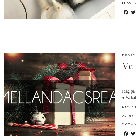
LEAVE
PERSO
Mel
Idag på 
♥ Wakak
KÄTHE 
25 DEC
2 COM