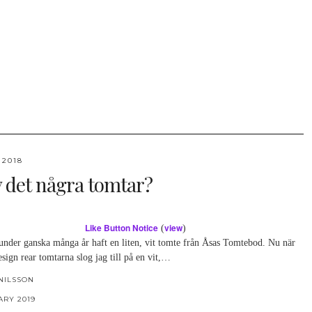
 2018
v det några tomtar?
Like Button Notice
view
(
)
 under ganska många år haft en liten, vit tomte från Åsas Tomtebod. Nu när
ign rear tomtarna slog jag till på en vit,…
NILSSON
ARY 2019