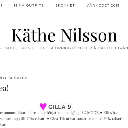
!
MINA OUTFITS
SKÖNHET
VÅRMODET 2019
Käthe Nilsson
ST MODE, SKÖNHET OCH SHOPPING MEN OCKSÅ MAT OCH TRÄN
NAL SHOPPER
ea!
GILLA
9
ler annonslänkar! Julrean har börjat komma igång! 🙂 MODE ♥ Ellos har
rean med upp till 70% rabatt! ♥ Gina Tricot har startat rean med 50% rabatt!
y har…