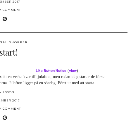
EMBER 2017
 A COMMENT
NAL SHOPPER
start!
Like Button Notice
view
(
)
xakt en vecka kvar till julafton, men redan idag startar de första
orna. Julafton ligger på en söndag. Först ut med att starta…
NILSSON
EMBER 2017
 A COMMENT