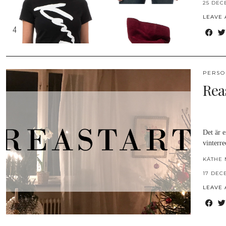
25 DEC
LEAVE
PERSO
Rea
Det är e
vinterre
KÄTHE 
17 DEC
LEAVE