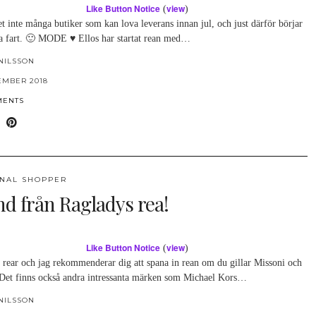
Like Button Notice
view
(
)
t inte många butiker som kan lova leverans innan jul, och just därför börjar
ta fart. 🙂 MODE ♥ Ellos har startat rean med…
NILSSON
EMBER 2018
MENTS
NAL SHOPPER
nd från Ragladys rea!
Like Button Notice
view
(
)
 rear och jag rekommenderar dig att spana in rean om du gillar Missoni och
Det finns också andra intressanta märken som Michael Kors…
NILSSON