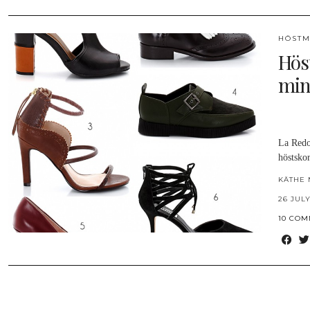
HÖSTM
Hös
min
La Redou
höstsko
KÄTHE 
26 JULY
10 CO