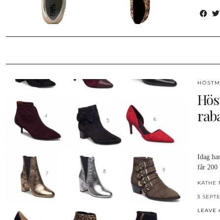
HÖSTM
Höst
raba
Idag har
får 200 
KÄTHE 
3 SEPT
LEAVE