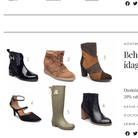
HÖSTM
Beh
idag
Direktlä
20% ra
KÄTHE 
9 OCTO
LEAVE