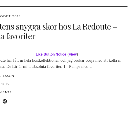
ODET 2015
tens snygga skor hos La Redoute –
a favoriter
Like Button Notice
view
(
)
te har fått in hela höstkollektionen och jag brukar börja med att kolla in
rna. De här är mina absoluta favoriter. 1. Pumps med…
NILSSON
 2015
MMENTS