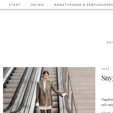
START
OM MIG
RABATTKODER & ERBJUDANDEN
ME
FEST
Sny
Vagabon
och rut
KÄTHE 