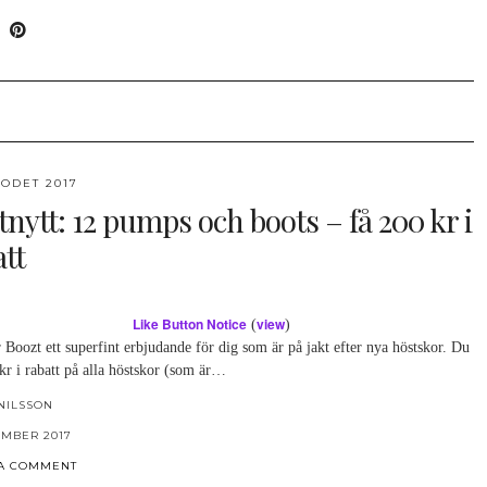
ODET 2017
nytt: 12 pumps och boots – få 200 kr i
tt
Like Button Notice
view
(
)
 Boozt ett superfint erbjudande för dig som är på jakt efter nya höstskor. Du
kr i rabatt på alla höstskor (som är…
NILSSON
EMBER 2017
 A COMMENT