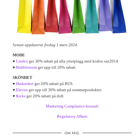
Senast uppdaterat fredag 1 mars 2024.
MODE
♥
Lindex
ger 30% rabatt på alla ytterplagg med koden out2014.
♥
Bubbleroom
ger upp till 20% rabatt.
SKÖNHET
♥
Hudoteket
ger 20% rabatt på BUS.
♥
Eleven
ger upp till 30% rabatt på sommarprodukter.
♥
Kicks
ger 20% rabatt på doft.
Marketing Compliance-konsult
Regulatory Affairs
OM MIG