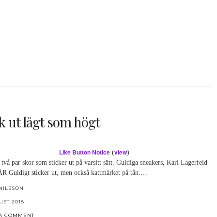
k ut lågt som högt
Like Button Notice
view
(
)
 två par skor som sticker ut på varsitt sätt. Guldiga sneakers, Karl Lagerfeld
 Guldigt sticker ut, men också kattmärket på tån.…
NILSSON
UST 2018
 A COMMENT