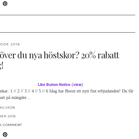
ODE 2016
över du nya höstskor? 20% rabatt
!
Like Button Notice
view
(
)
nkar: 1 // 2 // 3 // 4 // 5 // 6 Idag har Boozt ett nytt fint erbjudanden! Du får
batt på mängder…
NILSSON
BER 2016
 A COMMENT