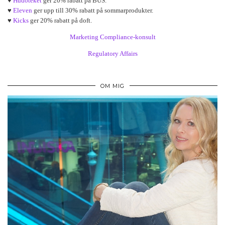
♥
Hudoteket
ger 20% rabatt på BUS.
♥
Eleven
ger upp till 30% rabatt på sommarprodukter.
♥
Kicks
ger 20% rabatt på doft.
Marketing Compliance-konsult
Regulatory Affairs
OM MIG