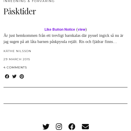
INREDNING & FÖRVARING
Påsktider
Like Button Notice
view
(
)
Är just hemkommen från ett trevligt barnkalas där pyssel ingick så nu är
jag sugen på att låta barnen påskpyssla rejält. Ris och fjädrar finns…
KÄTHE NILSSON
29 MARCH 2015
4 COMMENTS