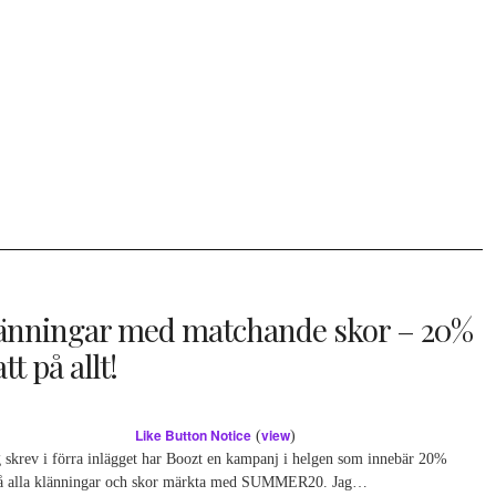
länningar med matchande skor – 20%
tt på allt!
Like Button Notice
view
(
)
 skrev i förra inlägget har Boozt en kampanj i helgen som innebär 20%
på alla klänningar och skor märkta med SUMMER20. Jag…