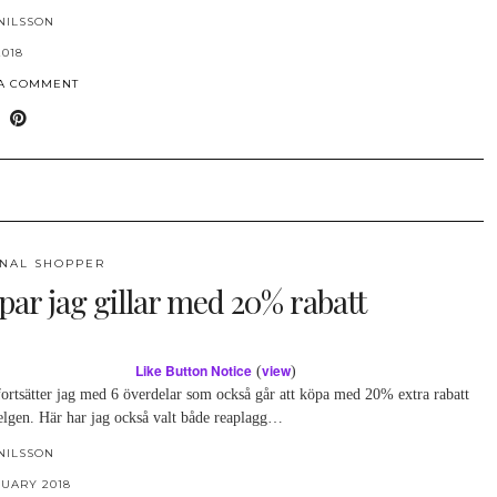
NILSSON
2018
 A COMMENT
NAL SHOPPER
par jag gillar med 20% rabatt
Like Button Notice
view
(
)
fortsätter jag med 6 överdelar som också går att köpa med 20% extra rabatt
elgen. Här har jag också valt både reaplagg…
NILSSON
RUARY 2018