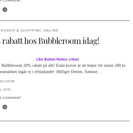
 A COMMENT
TKODER & SHOPPING ONLINE
 rabatt hos Bubbleroom idag!
Like Button Notice
view
(
)
r Bubbleroom 20% rabatt på allt! Enda kravet är att köper för minst 200 kr.
arumärken ingår ej i erbjudandet: Hilfiger Denim, Samsoe,…
NILSSON
L 2015
 A COMMENT