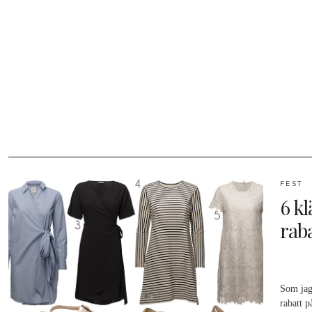
FEST
6 k
raba
Som jag
rabatt 