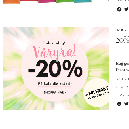
LEAVE
RABAT
20%
Idag ge
Dessa v
KÄTHE 
26 APRI
LEAVE