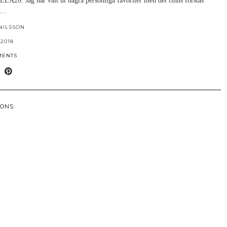
A20. Jag har valt ut några personliga favoriter men det finns förstås
,…
NILSSON
 2018
MENTS
ONS: