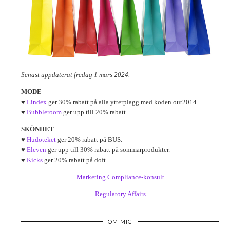
Senast uppdaterat fredag 1 mars 2024.
MODE
♥
Lindex
ger 30% rabatt på alla ytterplagg med koden out2014.
♥
Bubbleroom
ger upp till 20% rabatt.
SKÖNHET
♥
Hudoteket
ger 20% rabatt på BUS.
♥
Eleven
ger upp till 30% rabatt på sommarprodukter.
♥
Kicks
ger 20% rabatt på doft.
Marketing Compliance-konsult
Regulatory Affairs
OM MIG