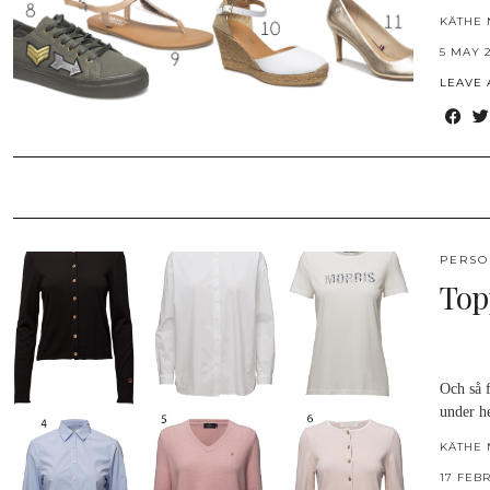
KÄTHE 
5 MAY 
LEAVE
PERSO
Top
Och så 
under h
KÄTHE 
17 FEB