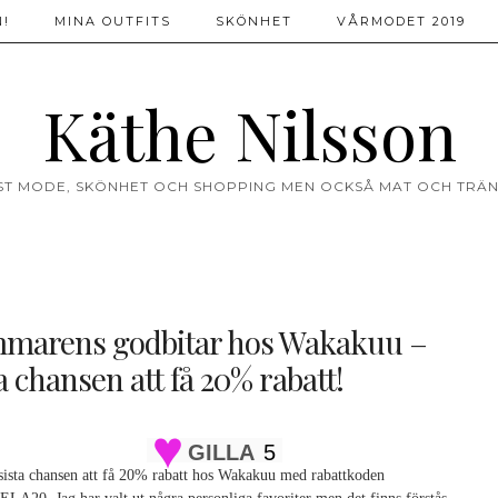
!
MINA OUTFITS
SKÖNHET
VÅRMODET 2019
Käthe Nilsson
ST MODE, SKÖNHET OCH SHOPPING MEN OCKSÅ MAT OCH TRÄN
marens godbitar hos Wakakuu –
a chansen att få 20% rabatt!
GILLA
5
 sista chansen att få 20% rabatt hos Wakakuu med rabattkoden