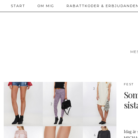
START
OM MIG
RABATTKODER & ERBJUDANDEN
ME
FEST
Som
sist
Idag är