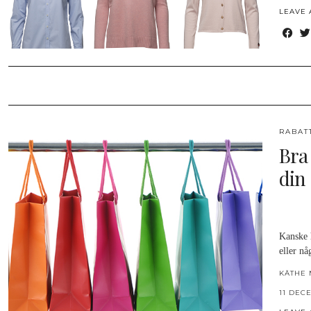
LEAVE
RABAT
Bra
din
Kanske h
eller nå
KÄTHE 
11 DEC