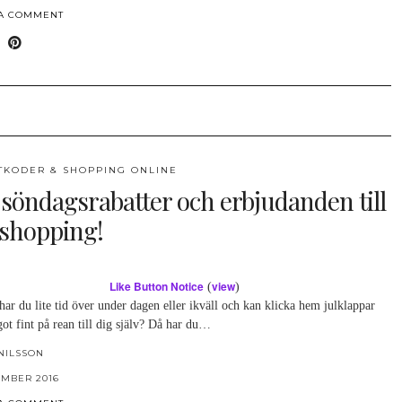
 A COMMENT
TKODER & SHOPPING ONLINE
 söndagsrabatter och erbjudanden till
 shopping!
Like Button Notice
view
(
)
ar du lite tid över under dagen eller ikväll och kan klicka hem julklappar
got fint på rean till dig själv? Då har du…
NILSSON
EMBER 2016