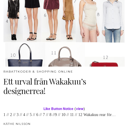
RABATTKODER & SHOPPING ONLINE
Ett urval från Wakakuu’s
designerrea!
Like Button Notice
view
(
)
1 // 2 // 3 // 4 // 5 // 6 // 7 // 8 //9 // 10 // 11 // 12 Wakakuu rear för…
KÄTHE NILSSON