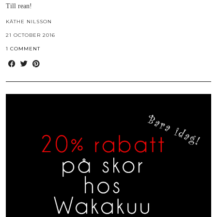
Till rean!
KÄTHE NILSSON
21 OCTOBER 2016
1 COMMENT