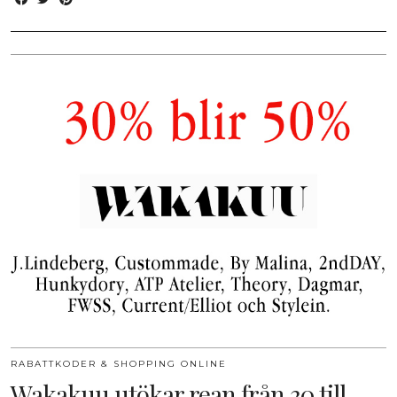
RABATTKODER & SHOPPING ONLINE
Wakakuu utökar rean från 30 till