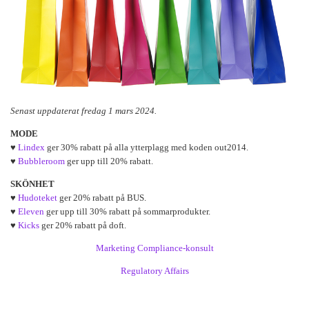
Senast uppdaterat fredag 1 mars 2024.
MODE
♥
Lindex
ger 30% rabatt på alla ytterplagg med koden out2014.
♥
Bubbleroom
ger upp till 20% rabatt.
SKÖNHET
♥
Hudoteket
ger 20% rabatt på BUS.
♥
Eleven
ger upp till 30% rabatt på sommarprodukter.
♥
Kicks
ger 20% rabatt på doft.
Marketing Compliance-konsult
Regulatory Affairs