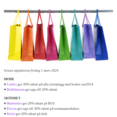
Senast uppdaterat fredag 1 mars 2024.
MODE
♥
Lindex
ger 30% rabatt på alla ytterplagg med koden out2014.
♥
Bubbleroom
ger upp till 20% rabatt.
SKÖNHET
♥
Hudoteket
ger 20% rabatt på BUS.
♥
Eleven
ger upp till 30% rabatt på sommarprodukter.
♥
Kicks
ger 20% rabatt på doft.