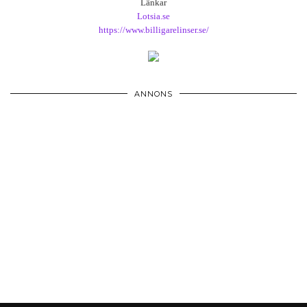
Länkar
Lotsia.se
https://www.billigarelinser.se/
ANNONS