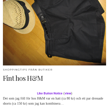
SHOPPINGTIPS FRÅN BUTIKER
Fint hos H&M
Like Button Notice
view
(
)
Det som jag föll för hos H&M var en hatt (ca 80 kr) och ett par dressade
shorts (ca 150 kr) som jag kan kombinera…