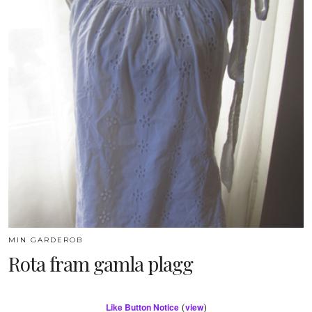
MIN GARDEROB
Rota fram gamla plagg
Like Button Notice
view
(
)