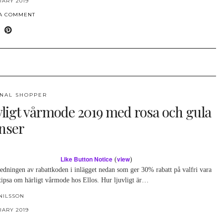
UARY 2019
 A COMMENT
NAL SHOPPER
vligt vårmode 2019 med rosa och gula
nser
Like Button Notice
view
(
)
edningen av rabattkoden i inlägget nedan som ger 30% rabatt på valfri vara
 tipsa om härligt vårmode hos Ellos. Hur ljuvligt är…
NILSSON
UARY 2019