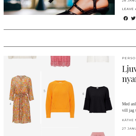
28 JAN
LEAVE
PERSO
Lju
nya
Med anl
vill jag
KÄTHE 
27 JAN