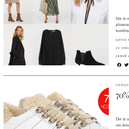
Här är 
plisser
kombina
KÄTHE 
24 JAN
LEAVE
PERSO
70%
Det är a
om dess