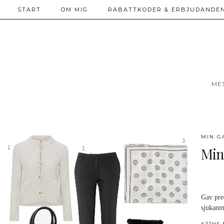
START
OM MIG
RABATTKODER & ERBJUDANDEN
ME
MIN G
Min 
Gav prec
sjukanm
KÄTHE 