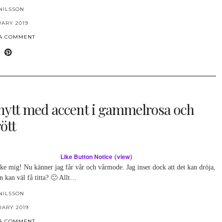
NILSSON
UARY 2019
 A COMMENT
nytt med accent i gammelrosa och
ött
Like Button Notice
view
(
)
ke mig! Nu känner jag får vår och vårmode. Jag inser dock att det kan dröja,
 kan väl få titta? 🙂 Allt…
NILSSON
UARY 2019
 A COMMENT