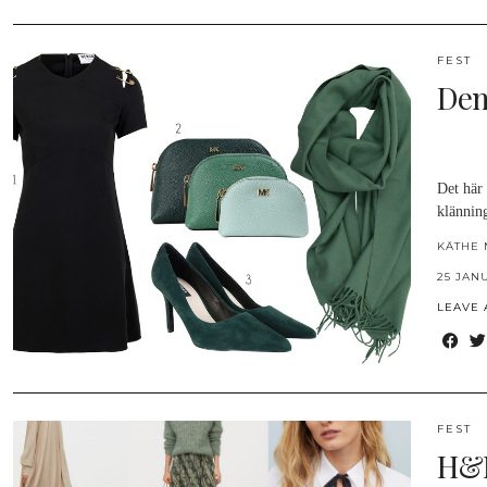
FEST
Den
Det här 
klännin
KÄTHE 
25 JAN
LEAVE
FEST
H&M