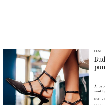
FEST
Budg
pum
Är du oc
vansklig
KÄTHE 