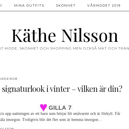
!
MINA OUTFITS
SKÖNHET
VÅRMODET 2019
Käthe Nilsson
ST MODE, SKÖNHET OCH SHOPPING MEN OCKSÅ MAT OCH TRÄN
ARDEROB
signaturlook i vinter – vilken är din?
GILLA
7
is upp nattningen av ett barn som börjar bli småvarmt och är förkylt. Får
äla imorgon. Troligtvis blir det fler som är hemma imorgon…
NILSSON