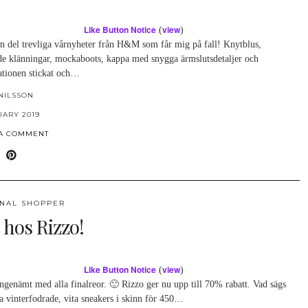
Like Button Notice
view
(
)
en del trevliga vårnyheter från H&M som får mig på fall! Knytblus,
ade klänningar, mockaboots, kappa med snygga ärmslutsdetaljer och
tionen stickat och…
NILSSON
UARY 2019
 A COMMENT
NAL SHOPPER
 hos Rizzo!
Like Button Notice
view
(
)
ngenämt med alla finalreor. 🙂 Rizzo ger nu upp till 70% rabatt. Vad sägs
a vinterfodrade, vita sneakers i skinn för 450…