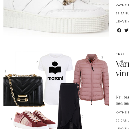
KÄTHE 
23 JAN
LEAVE
FEST
Vår
vinr
Nej, bas
men man
KÄTHE 
22 JAN
LEAVE