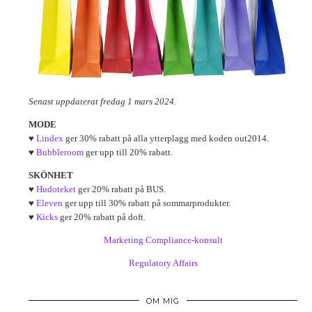
Senast uppdaterat fredag 1 mars 2024.
MODE
♥
Lindex
ger 30% rabatt på alla ytterplagg med koden out2014.
♥
Bubbleroom
ger upp till 20% rabatt.
SKÖNHET
♥
Hudoteket
ger 20% rabatt på BUS.
♥
Eleven
ger upp till 30% rabatt på sommarprodukter.
♥
Kicks
ger 20% rabatt på doft.
Marketing Compliance-konsult
Regulatory Affairs
OM MIG