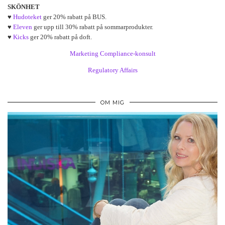
SKÖNHET
♥
Hudoteket
ger 20% rabatt på BUS.
♥
Eleven
ger upp till 30% rabatt på sommarprodukter.
♥
Kicks
ger 20% rabatt på doft.
Marketing Compliance-konsult
Regulatory Affairs
OM MIG